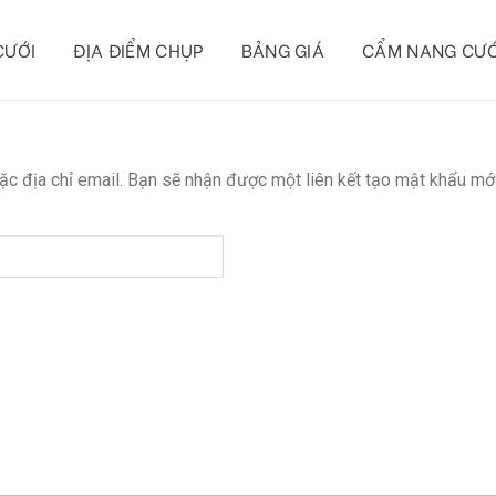
CƯỚI
ĐỊA ĐIỂM CHỤP
BẢNG GIÁ
CẨM NANG CƯỚ
c địa chỉ email. Bạn sẽ nhận được một liên kết tạo mật khẩu mới