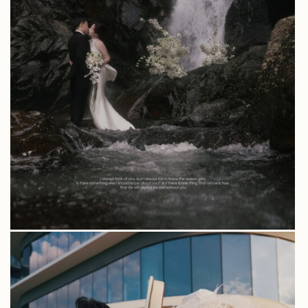
ALBUM THƯƠNG THƯƠNG – PHÚ QUÝ –
HUẾ