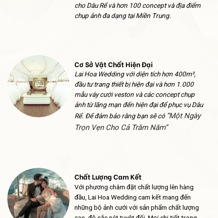
cho Dâu Rể và hơn 100 concept và địa điểm
chụp ảnh đa dạng tại Miền Trung
.
Cơ Sở Vật Chất Hiện Đại
Lai Hoa Wedding với diện tích hơn 400m²,
đầu tư trang thiết bị hiện đại và hơn 1.000
mẫu váy cưới veston và các concept chụp
ảnh từ lãng mạn đến hiện đại để phục vụ Dâu
“Một Ngày
Rể. Để đảm bảo rằng bạn sẽ có
Trọn Vẹn Cho Cả Trăm Năm”
Chất Lượng Cam Kết
Với phương châm đặt chất lượng lên hàng
đầu, Lai Hoa Wedding cam kết mang đến
những bộ ảnh cưới với sản phẩm chất lượng
cao, độ sắc nét tuyệt đối. Mọi chi tiết trong