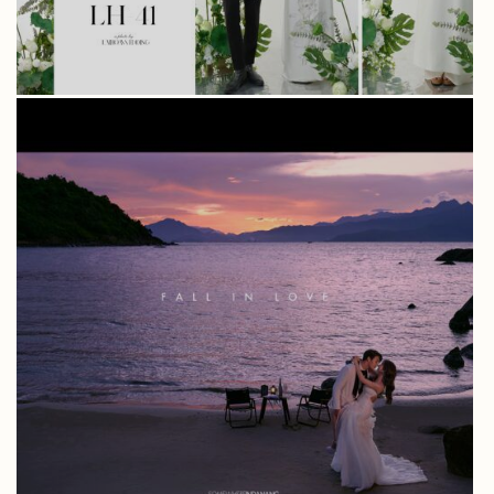
BIỂN TIÊN SA – ĐÀ NẴNG