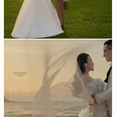
BỘ ẢNH CƯỚI ĐÀ NẴNG – HỘI AN CỦA
TRÂM & LONG