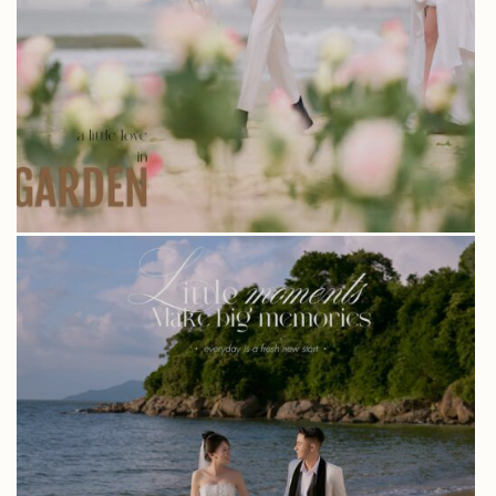
TƯỜNG VI & QUANG MINH – CHỤP ẢNH
CƯỚI LÃNG MẠN Ở BIỂN TIÊN SA