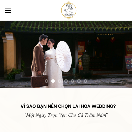
Skip
to
content
VÌ SAO BẠN NÊN CHỌN LAI HOA WEDDING?
“𝑀𝑜̣̂𝑡 𝑁𝑔𝑎̀𝑦 𝑇𝑟𝑜̣𝑛 𝑉𝑒̣𝑛 𝐶ℎ𝑜 𝐶𝑎̉ 𝑇𝑟𝑎̆𝑚 𝑁𝑎̆𝑚”