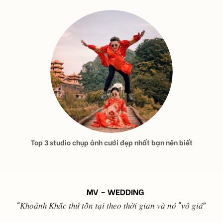
Top 3 studio chụp ảnh cưới đẹp nhất bạn nên biết
MV – WEDDING
“𝐾ℎ𝑜𝑎̉𝑛ℎ 𝐾ℎ𝑎̆́𝑐 𝑡ℎ𝑢̛́ 𝑡𝑜̂̀𝑛 𝑡𝑎̣𝑖 𝑡ℎ𝑒𝑜 𝑡ℎ𝑜̛̀𝑖 𝑔𝑖𝑎𝑛 𝑣𝑎̀ 𝑛𝑜́ “𝑣𝑜̂ 𝑔𝑖𝑎́”