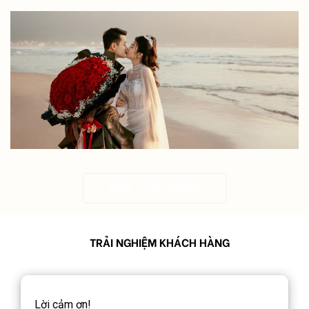
XEM THÊM VIDEO
TRẢI NGHIỆM KHÁCH HÀNG
Em cảm ơn ekip bên mình rất nhiều. Các bạn làm
N