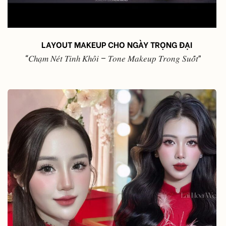
LAYOUT MAKEUP CHO NGÀY TRỌNG ĐẠI
“𝐶ℎ𝑎̣𝑚 𝑁𝑒́𝑡 𝑇𝑖𝑛ℎ 𝐾ℎ𝑜̂𝑖 – 𝑇𝑜𝑛𝑒 𝑀𝑎𝑘𝑒𝑢𝑝 𝑇𝑟𝑜𝑛𝑔 𝑆𝑢𝑜̂́𝑡”