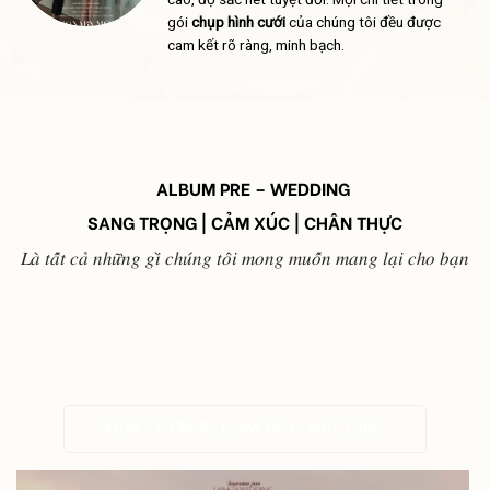
gói
chụp hình cưới
của chúng tôi đều được
cam kết rõ ràng, minh bạch.
ALBUM PRE – WEDDING
SANG TRỌNG | CẢM XÚC | CHÂN THỰC
𝐿𝑎̀ 𝑡𝑎̂́𝑡 𝑐𝑎̉ 𝑛ℎ𝑢̛̃𝑛𝑔 𝑔𝑖̀ 𝑐ℎ𝑢́𝑛𝑔 𝑡𝑜̂𝑖 𝑚𝑜𝑛𝑔 𝑚𝑢𝑜̂́𝑛 𝑚𝑎𝑛𝑔 𝑙𝑎̣𝑖 𝑐ℎ𝑜 𝑏𝑎̣𝑛
XEM THÊM ALBUM PRE-WEDDING