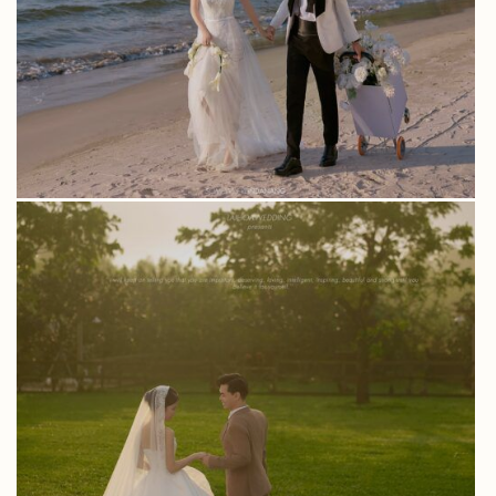
THÙY LINH & MINH CHÂU – BỘ ẢNH CƯỚI
TẠI THE FARMER