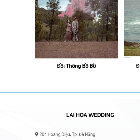
g Học
Đồi Thông Bồ Bồ
Đ
LAI HOA WEDDING
204 Hoàng Diệu, Tp. Đà Nẵng